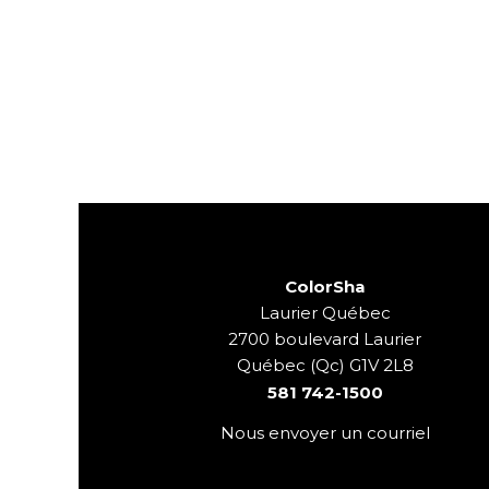
ColorSha
Laurier Québec
2700 boulevard Laurier
Québec (Qc) G1V 2L8
581 742-1500
Nous envoyer un courriel