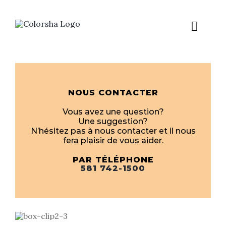
Skip
to
Togg
content
Navig
À propos
NOUS CONTACTER
Notre salon
Vous avez une question?
Une suggestion?
N’hésitez pas à nous contacter et il nous
Rendez-vous
fera plaisir de vous aider.
PAR TÉLÉPHONE
581 742-1500
Services
Boutique